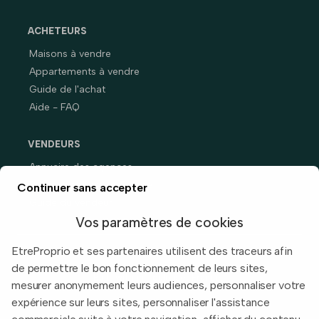
ACHETEURS
Maisons à vendre
Appartements à vendre
Guide de l'achat
Aide - FAQ
VENDEURS
Annuaire des agences
Prix immobiliers en France
Continuer sans accepter
Guide du vendeur
Vos paramètres de cookies
EtreProprio et ses partenaires utilisent des traceurs afin
de permettre le bon fonctionnement de leurs sites,
Built with
in Toulouse, France.
mesurer anonymement leurs audiences, personnaliser votre
expérience sur leurs sites, personnaliser l'assistance
Informations légales