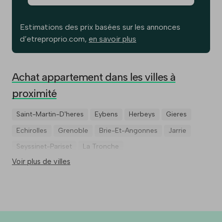
Estimations des prix basées sur les annonces
d’etreproprio.com,
en savoir plus
Achat appartement dans les villes à
proximité
Saint-Martin-D'heres
Eybens
Herbeys
Gieres
Echirolles
Grenoble
Brie-Et-Angonnes
Jarrie
Seyssinet-Pariset
La Tronche
Voir plus de villes