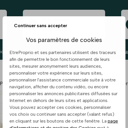
Prix moyen
Continuer sans accepter
252 295 €
Vos paramètres de cookies
ions des prix basées sur les annonces d’etreproprio.com,
en sa
EtreProprio et ses partenaires utilisent des traceurs
afin de permettre le bon fonctionnement de leurs
sites, mesurer anonymement leurs audiences,
Agences immobilières à Saujon
personnaliser votre expérience sur leurs sites,
personnaliser l'assistance commerciale suite à votre
Partenaires de confiance pour votre projet immobilier
navigation, afficher du contenu vidéo, ou encore
personnaliser les annonces publicitaires diffusées sur
Internet en dehors de leurs sites et applications.
Vous pouvez accepter ces cookies, personnaliser
vos choix ou continuer sans accepter (valant refus)
en cliquant sur les boutons de cette fenêtre. La
page
d'informations et de gestion des Cookies
met à