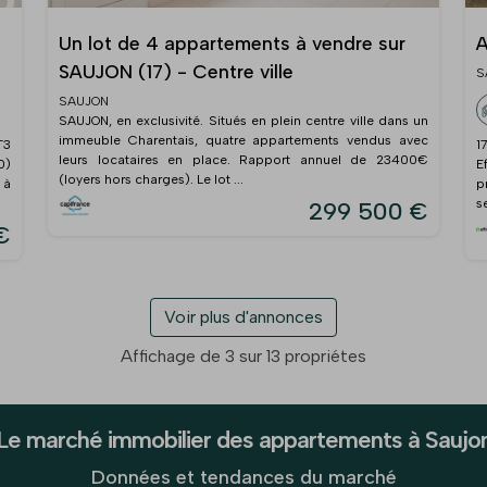
Un lot de 4 appartements à vendre sur
A
SAUJON (17) - Centre ville
S
SAUJON
SAUJON, en exclusivité. Situés en plein centre ville dans un
immeuble Charentais, quatre appartements vendus avec
T3
1
leurs locataires en place. Rapport annuel de 23400€
0)
E
(loyers hors charges). Le lot ...
 à
p
s
299 500 €
€
Voir plus d'annonces
Affichage de 3 sur 13 propriétes
Le marché immobilier des appartements à Saujo
Données et tendances du marché