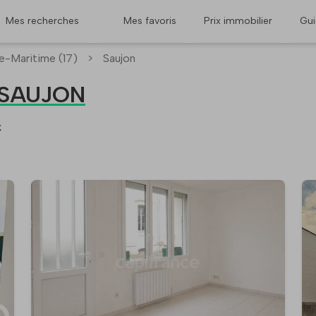
Mes recherches
Mes favoris
Prix immobilier
Gu
e-Maritime (17)
>
Saujon
à SAUJON
€