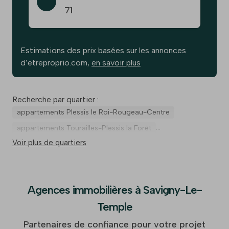
71
Estimations des prix basées sur les annonces
d’etreproprio.com,
en savoir plus
Recherche par quartier :
appartements Plessis le Roi-Rougeau-Centre
appartements Tourailles-Plessis la Forêt
Voir plus de quartiers
appartements Le Bourg
Agences immobilières à Savigny-Le-
Temple
Partenaires de confiance pour votre projet