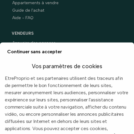
Appartements à vendre
Guide de l'achat
Aide - FAQ
VENDEURS
Annuaire des agences
Prix immobiliers en France
Continuer sans accepter
Guide du vendeur
Vos paramètres de cookies
EtreProprio et ses partenaires utilisent des traceurs afin
de permettre le bon fonctionnement de leurs sites,
Built with
in Toulouse, France.
mesurer anonymement leurs audiences, personnaliser votre
expérience sur leurs sites, personnaliser l'assistance
Informations légales
commerciale suite à votre navigation, afficher du contenu
Conditions d'utilisation
vidéo, ou encore personnaliser les annonces publicitaires
diffusées sur Internet en dehors de leurs sites et
Politique de confidentialité
applications. Vous pouvez accepter ces cookies,