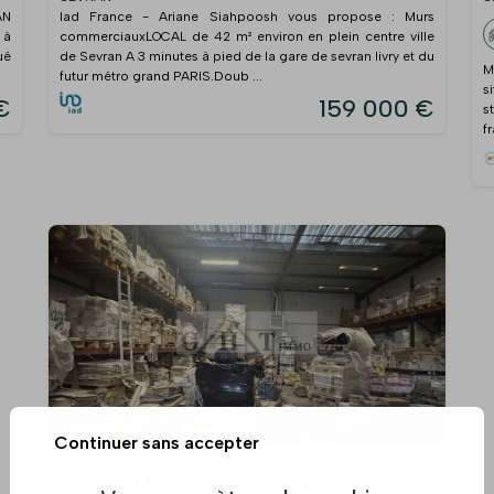
AN
Iad France - Ariane Siahpoosh vous propose : Murs
 à
commerciauxLOCAL de 42 m² environ en plein centre ville
ué
de Sevran A 3 minutes à pied de la gare de sevran livry et du
M
futur métro grand PARIS.Doub ...
s
€
159 000 €
s
f
Continuer sans accepter
Entrepot bureaux 427m2 a vendre