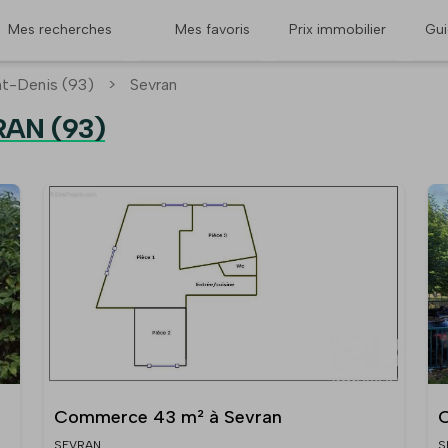
Mes recherches
Mes favoris
Prix immobilier
Gu
nt-Denis (93)
>
Sevran
RAN (93)
Commerce 43 m² à Sevran
C
SEVRAN
S