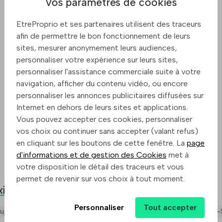
Vos paramètres de cookies
sevran
SEVRAN
EtreProprio et ses partenaires utilisent des traceurs
afin de permettre le bon fonctionnement de leurs
sites, mesurer anonymement leurs audiences,
LE CABINET GHT IMMO VOUS PROPOSE : En copropriété, une
personnaliser votre expérience sur leurs sites,
cellule de stockage de 220m2 environ avec belle hauteur
personnaliser l'assistance commerciale suite à votre
sous plafond et accès semi remorque ainsi que 200m2
environ de bureaux. 8 places de ...
navigation, afficher du contenu vidéo, ou encore
1 175 000 €
personnaliser les annonces publicitaires diffusées sur
Internet en dehors de leurs sites et applications.
Vous pouvez accepter ces cookies, personnaliser
vos choix ou continuer sans accepter (valant refus)
Preciser ma recherche
en cliquant sur les boutons de cette fenêtre. La
page
d'informations et de gestion des Cookies
met à
votre disposition le détail des traceurs et vous
permet de revenir sur vos choix à tout moment.
ximité
Personnaliser
Tout accepter
ujours
Tremblay-En-France
Clichy-Sous-Bois
Les Pavillons