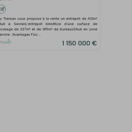
y Transac vous propose à la vente un entrepôt de 412m²
itué à SevranL'entrepôt bénéficie d'une surface de
tockage de 227m² et de 185m² de bureauxSitué en zone
ranche : Avantages Fisc ...
1 150 000 €