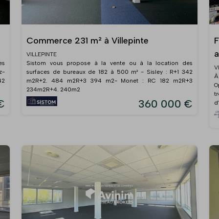
Commerce 231 m² à Villepinte
F
a
VILLEPINTE
es
Sistom vous propose à la vente ou à la location des
V
z-
surfaces de bureaux de 182 à 500 m² - Sisley : R+1 342
À
42
m2R+2. 484 m2R+3 394 m2- Monet : RC 182 m2R+3
O
234m2R+4. 240m2
t
€
360 000 €
d