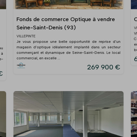
Fonds de commerce Optique à vendre
C
Seine-Saint-Denis (93)
V
V
VILLEPINTE
C
Je vous propose une belle opportunité de reprise d'un
e
magasin d'optique idéalement implanté dans un secteur
au
b
commerçant et dynamique de Seine-Saint-Denis. Le local
 à
commercial, en excelle ...
e-
269 900 €
€