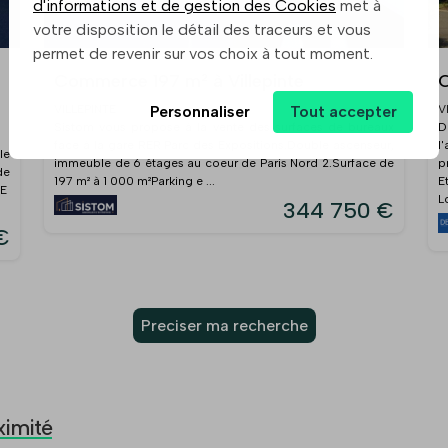
d'informations et de gestion des Cookies
met à
votre disposition le détail des traceurs et vous
permet de revenir sur vos choix à tout moment.
Commerce 197 m² à Villepinte
C
Personnaliser
Tout accepter
VILLEPINTE
V
Sistom vous propose à la vente des surfaces de bureaux
D
face à la gare RER Parc des Expositions.Double ascenseur,
l
le
immeuble de 6 étages au coeur de Paris Nord 2.Surface de
de
197 m² à 1 000 m²Parking e ...
E
RE
Lo
344 750 €
€
Preciser ma recherche
ximité