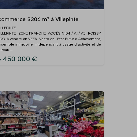
ommerce 3306 m² à Villepinte
ILLEPINTE
ILLEPINTE  ZONE FRANCHE  ACCÈS N104 / A1 / A3  ROISSY
DG À vendre en VEFA  Vente en l'État Futur d'Achèvement,
nsemble immobilier indépendant à usage d'activité et de
ureau ...
6 450 000 €