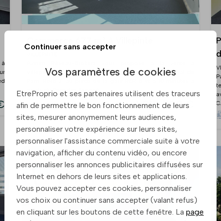
Commerce 677 m² à Villepinte
P
Continuer sans accepter
VILLEPINTE
 à
Avinim Réseau-Brokers vous propose à la vente à
V
Vos paramètres de cookies
ur
Villepinte(93) au coeur du parc d'affaires International de
P
ed
Paris Nord 2, au pieds de la gare RER B et à 10 minutes à
t
pieds du Parc des Exposit ...
EtreProprio et ses partenaires utilisent des traceurs
a
€
1 015 500 €
C
afin de permettre le bon fonctionnement de leurs
sites, mesurer anonymement leurs audiences,
personnaliser votre expérience sur leurs sites,
personnaliser l'assistance commerciale suite à votre
navigation, afficher du contenu vidéo, ou encore
personnaliser les annonces publicitaires diffusées sur
Internet en dehors de leurs sites et applications.
Vous pouvez accepter ces cookies, personnaliser
vos choix ou continuer sans accepter (valant refus)
en cliquant sur les boutons de cette fenêtre. La
page