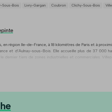
y-Sous-Bois
Livry-Gargan
Coubron
Clichy-Sous-Bois
Vill
epinte
en région Ile-de-France, à 18 kilomètres de Paris et à proximi
ance et d’Aulnay-sous-Bois. Elle accueille plus de 37 000 h
 le dernier tiers de zones industrielles et commerciales. Vill
onal de la soudure.
che