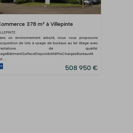
ommerce 378 m² à Villepinte
ILLEPINTE
ans un environnement arboré, nous vous proposons
'acquisition de lots à usage de bureaux au 1er étage avec
prestations de qualité.
tageBâtimentSurfaceDisponibilitéPrixChargesBureauxM
t ...
508 950 €