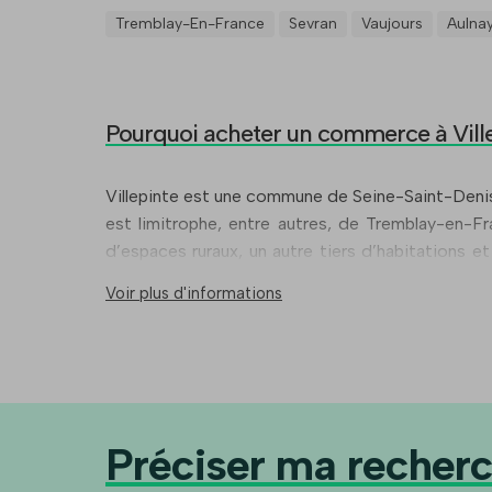
Tremblay-En-France
Sevran
Vaujours
Aulna
Pourquoi acheter un commerce à Vill
Villepinte est une commune de Seine-Saint-Denis, 
est limitrophe, entre autres, de Tremblay-en-Fr
d’espaces ruraux, un autre tiers d’habitations et
lycées, d’une école hôtelière et d’un institut régi
Voir plus d'informations
Préciser ma recher