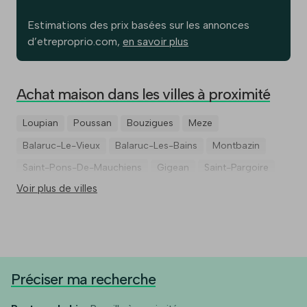
Estimations des prix basées sur les annonces
d’etreproprio.com,
en savoir plus
Achat maison dans les villes à proximité
Loupian
Poussan
Bouzigues
Meze
Balaruc-Le-Vieux
Balaruc-Les-Bains
Montbazin
Saint-Pons-De-Mauchiens
Gigean
Saint-Pargoire
Voir plus de villes
Préciser ma recherche