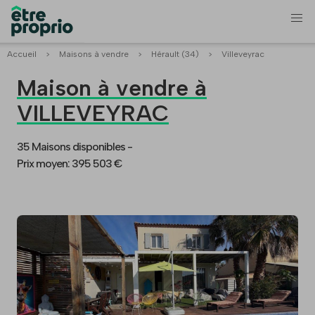
Accueil
>
Maisons à vendre
>
Hérault (34)
>
Villeveyrac
Maison à vendre à
VILLEVEYRAC
35 Maisons disponibles -
Prix moyen: 395 503 €