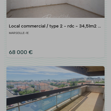
Local commercial / type 2 - rdc - 34,51m2 -
marseille 13001
MARSEILLE-1E
68 000 €