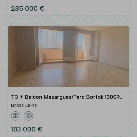
285 000 €
T3 + Balcon Mazargues/Parc Bortoli 13009
Marseille
MARSEILLE-9E
183 000 €