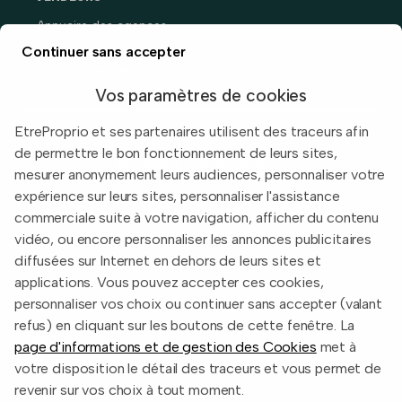
Annuaire des agences
Prix immobiliers en France
Continuer sans accepter
Guide du vendeur
Vos paramètres de cookies
EtreProprio et ses partenaires utilisent des traceurs afin
de permettre le bon fonctionnement de leurs sites,
Built with
in Toulouse, France.
mesurer anonymement leurs audiences, personnaliser votre
expérience sur leurs sites, personnaliser l'assistance
Informations légales
commerciale suite à votre navigation, afficher du contenu
Conditions d'utilisation
vidéo, ou encore personnaliser les annonces publicitaires
diffusées sur Internet en dehors de leurs sites et
Politique de confidentialité
applications. Vous pouvez accepter ces cookies,
2026 EtreProprio.com
personnaliser vos choix ou continuer sans accepter (valant
refus) en cliquant sur les boutons de cette fenêtre. La
page d'informations et de gestion des Cookies
met à
votre disposition le détail des traceurs et vous permet de
revenir sur vos choix à tout moment.