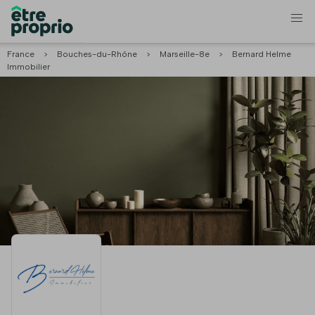
France
>
Bouches-du-Rhône
>
Marseille-8e
>
Bernard Helme
Immobilier