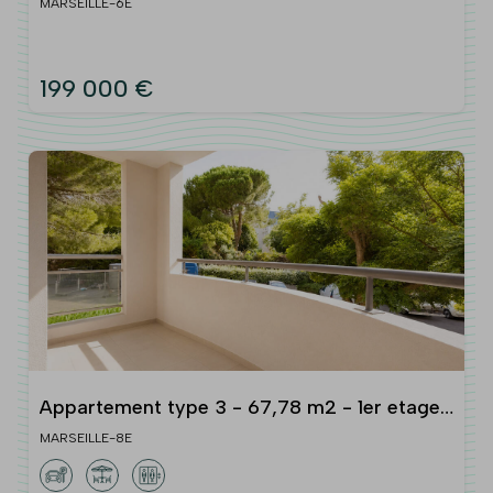
- lumineux - vue notre dame de la garde -
MARSEILLE-6E
vue mer - la plaine - 1300
199 000 €
Appartement type 3 - 67,78 m2 - 1er etage
- balcon - calme - box double - rue marie
MARSEILLE-8E
louise - 13008 marseille