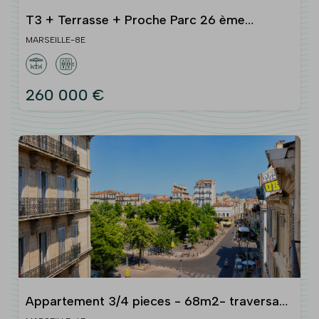
T3 + Terrasse + Proche Parc 26 ème
Centenaire /Cantini 13008 MARSEILLE
MARSEILLE-8E
260 000 €
Appartement 3/4 pieces - 68m2- traversant