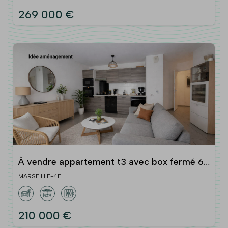
269 000 €
À vendre appartement t3 avec box fermé 60
m2 chartreux
MARSEILLE-4E
210 000 €