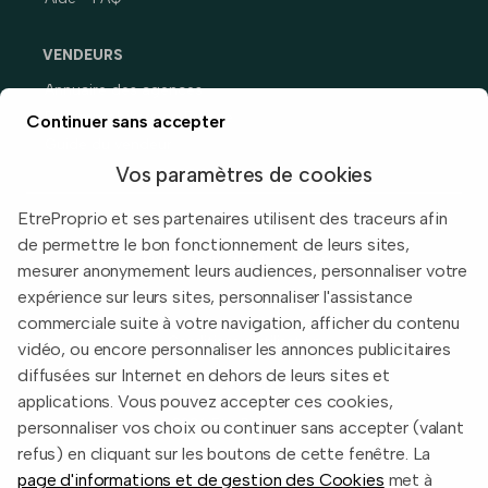
VENDEURS
Annuaire des agences
Prix immobiliers en France
Continuer sans accepter
Guide du vendeur
Vos paramètres de cookies
EtreProprio et ses partenaires utilisent des traceurs afin
de permettre le bon fonctionnement de leurs sites,
Built with
in Toulouse, France.
mesurer anonymement leurs audiences, personnaliser votre
expérience sur leurs sites, personnaliser l'assistance
Informations légales
commerciale suite à votre navigation, afficher du contenu
Conditions d'utilisation
vidéo, ou encore personnaliser les annonces publicitaires
diffusées sur Internet en dehors de leurs sites et
Politique de confidentialité
applications. Vous pouvez accepter ces cookies,
2026 EtreProprio.com
personnaliser vos choix ou continuer sans accepter (valant
refus) en cliquant sur les boutons de cette fenêtre. La
page d'informations et de gestion des Cookies
met à