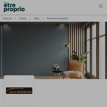
France
>
Gard
>
Ales
>
Real Immobilier