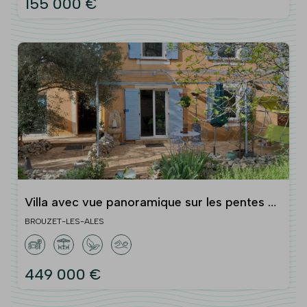
155 000 €
Villa avec vue panoramique sur les pentes du
mont bouquet
BROUZET-LES-ALES
449 000 €