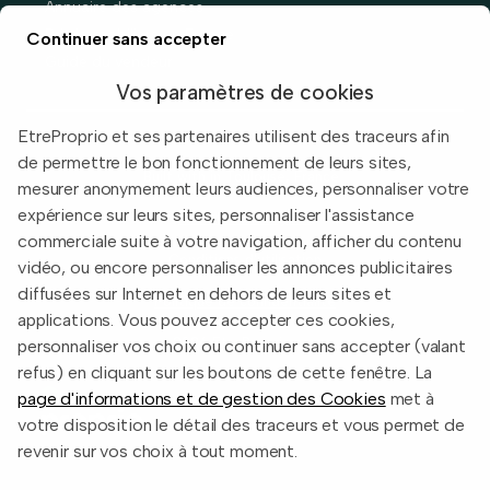
Annuaire des agences
Prix immobiliers en France
Continuer sans accepter
Guide du vendeur
Vos paramètres de cookies
EtreProprio et ses partenaires utilisent des traceurs afin
de permettre le bon fonctionnement de leurs sites,
Built with
in Toulouse, France.
mesurer anonymement leurs audiences, personnaliser votre
expérience sur leurs sites, personnaliser l'assistance
Informations légales
commerciale suite à votre navigation, afficher du contenu
Conditions d'utilisation
vidéo, ou encore personnaliser les annonces publicitaires
diffusées sur Internet en dehors de leurs sites et
Politique de confidentialité
applications. Vous pouvez accepter ces cookies,
2026 EtreProprio.com
personnaliser vos choix ou continuer sans accepter (valant
refus) en cliquant sur les boutons de cette fenêtre. La
page d'informations et de gestion des Cookies
met à
votre disposition le détail des traceurs et vous permet de
revenir sur vos choix à tout moment.