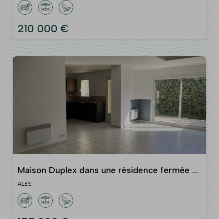
210 000 €
Maison Duplex dans une résidence fermée et
sécurisée type 3 avec garage et jardin
ALES