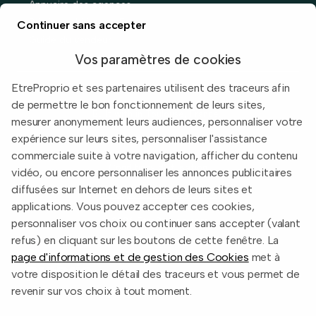
Annuaire des agences
Prix immobiliers en France
Continuer sans accepter
Guide du vendeur
Vos paramètres de cookies
EtreProprio et ses partenaires utilisent des traceurs afin
de permettre le bon fonctionnement de leurs sites,
Built with
in Toulouse, France.
mesurer anonymement leurs audiences, personnaliser votre
expérience sur leurs sites, personnaliser l'assistance
Informations légales
commerciale suite à votre navigation, afficher du contenu
Conditions d'utilisation
vidéo, ou encore personnaliser les annonces publicitaires
diffusées sur Internet en dehors de leurs sites et
Politique de confidentialité
applications. Vous pouvez accepter ces cookies,
2026 EtreProprio.com
personnaliser vos choix ou continuer sans accepter (valant
refus) en cliquant sur les boutons de cette fenêtre. La
page d'informations et de gestion des Cookies
met à
votre disposition le détail des traceurs et vous permet de
revenir sur vos choix à tout moment.