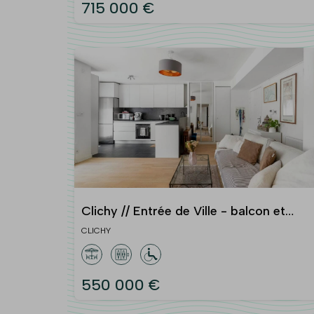
715 000 €
Clichy // Entrée de Ville - balcon et
parking
CLICHY
550 000 €