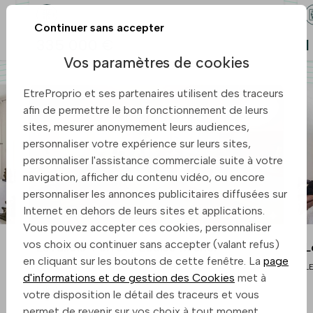
Continuer sans accepter
335 000 €
1
Vos paramètres de cookies
EtreProprio et ses partenaires utilisent des traceurs
afin de permettre le bon fonctionnement de leurs
sites, mesurer anonymement leurs audiences,
personnaliser votre expérience sur leurs sites,
personnaliser l'assistance commerciale suite à votre
navigation, afficher du contenu vidéo, ou encore
personnaliser les annonces publicitaires diffusées sur
Internet en dehors de leurs sites et applications.
Vous pouvez accepter ces cookies, personnaliser
vos choix ou continuer sans accepter (valant refus)
Levallois-Perret / Louise Michel
L
en cliquant sur les boutons de cette fenêtre. La
page
LEVALLOIS-PERRET
L
d'informations et de gestion des Cookies
met à
votre disposition le détail des traceurs et vous
permet de revenir sur vos choix à tout moment.