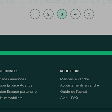
1
2
3
4
5
SSIONNELS
ACHETEURS
er mes annonces
Maisons à vendre
ion Espace Agence
Appartements à vendre
ion Espace partenaire
Guide de l'achat
ls immobiliers
Aide - FAQ