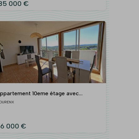
35 000 €
ppartement 10eme étage avec
scenceur - vue pyrénées
OURENX
6 000 €