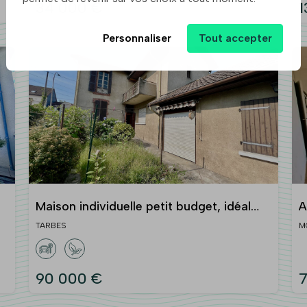
34 000 €
1
Personnaliser
Tout accepter
Maison individuelle petit budget, idéal
A
investisseur pour découpe
a
TARBES
M
90 000 €
7