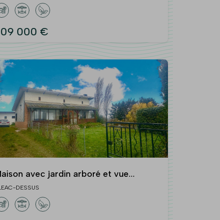
09 000 €
aison avec jardin arboré et vue
égagée à Oleac-Dessus. EN VIDEO
LEAC-DESSUS