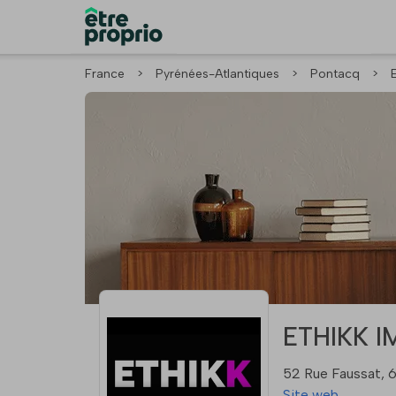
France
>
Pyrénées-Atlantiques
>
Pontacq
>
ETHIKK I
52 Rue Faussat,
Site web