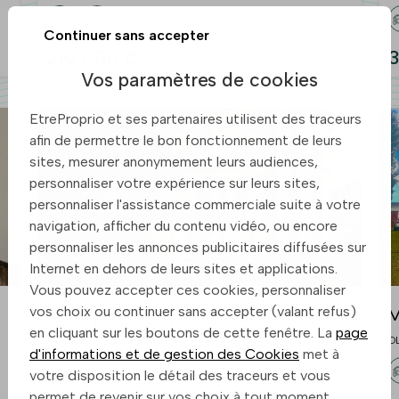
Continuer sans accepter
210 000 €
3
Vos paramètres de cookies
EtreProprio et ses partenaires utilisent des traceurs
afin de permettre le bon fonctionnement de leurs
sites, mesurer anonymement leurs audiences,
personnaliser votre expérience sur leurs sites,
personnaliser l'assistance commerciale suite à votre
navigation, afficher du contenu vidéo, ou encore
personnaliser les annonces publicitaires diffusées sur
Internet en dehors de leurs sites et applications.
Vous pouvez accepter ces cookies, personnaliser
vos choix ou continuer sans accepter (valant refus)
Vente plusieurs lots dans un immeuble
M
en cliquant sur les boutons de cette fenêtre. La
page
d
TARBES
O
d'informations et de gestion des Cookies
met à
votre disposition le détail des traceurs et vous
permet de revenir sur vos choix à tout moment.