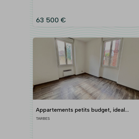
63 500 €
Appartements petits budget, ideal
premier achat ou locatif
TARBES