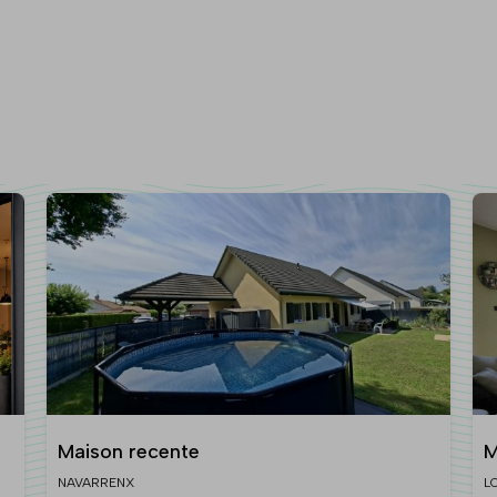
Maison recente
M
NAVARRENX
L