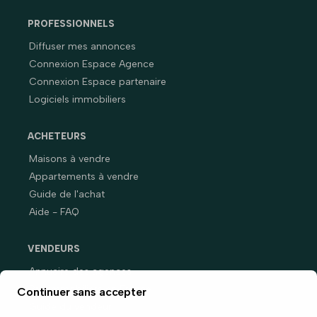
PROFESSIONNELS
Diffuser mes annonces
Connexion Espace Agence
Connexion Espace partenaire
Logiciels immobiliers
ACHETEURS
Maisons à vendre
Appartements à vendre
Guide de l'achat
Aide - FAQ
VENDEURS
Annuaire des agences
Prix immobiliers en France
Continuer sans accepter
Guide du vendeur