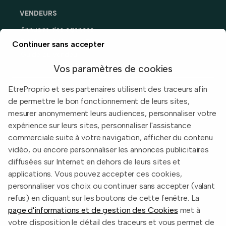
VENDEURS
Annuaire des agences
Prix immobiliers en France
Continuer sans accepter
Guide du vendeur
Vos paramètres de cookies
EtreProprio et ses partenaires utilisent des traceurs afin
de permettre le bon fonctionnement de leurs sites,
Built with
in Toulouse, France.
mesurer anonymement leurs audiences, personnaliser votre
expérience sur leurs sites, personnaliser l'assistance
Informations légales
commerciale suite à votre navigation, afficher du contenu
Conditions d'utilisation
vidéo, ou encore personnaliser les annonces publicitaires
diffusées sur Internet en dehors de leurs sites et
Politique de confidentialité
applications. Vous pouvez accepter ces cookies,
2026 EtreProprio.com
personnaliser vos choix ou continuer sans accepter (valant
refus) en cliquant sur les boutons de cette fenêtre. La
page d'informations et de gestion des Cookies
met à
votre disposition le détail des traceurs et vous permet de