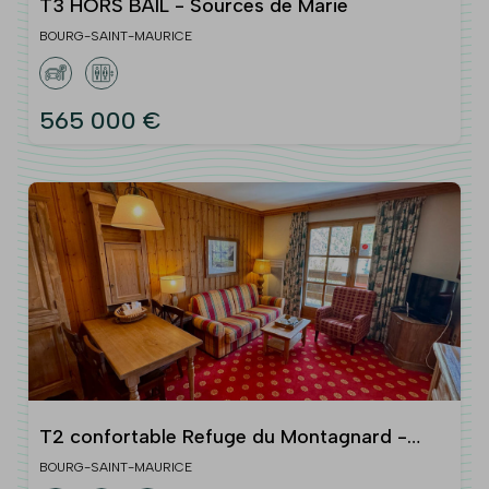
T3 HORS BAIL - Sources de Marie
BOURG-SAINT-MAURICE
565 000 €
T2 confortable Refuge du Montagnard -
ARC 1950
BOURG-SAINT-MAURICE