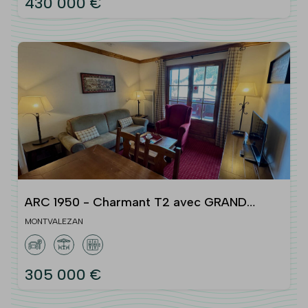
430 000 €
ARC 1950 - Charmant T2 avec GRAND
balcon
MONTVALEZAN
305 000 €