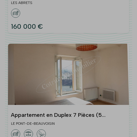
m2
LES ABRETS
160 000 €
Appartement en Duplex 7 Pièces (5
Chambres) environ 129m² avec Jardin à Le
LE PONT-DE-BEAUVOISIN
Pont-de-Beauvoisin 38480