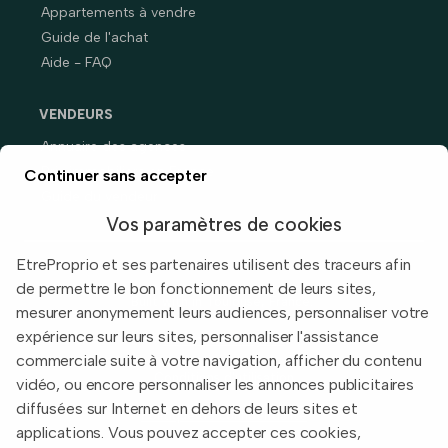
Appartements à vendre
Guide de l'achat
Aide - FAQ
VENDEURS
Annuaire des agences
Prix immobiliers en France
Continuer sans accepter
Guide du vendeur
Vos paramètres de cookies
EtreProprio et ses partenaires utilisent des traceurs afin
de permettre le bon fonctionnement de leurs sites,
Built with
in Toulouse, France.
mesurer anonymement leurs audiences, personnaliser votre
expérience sur leurs sites, personnaliser l'assistance
Informations légales
commerciale suite à votre navigation, afficher du contenu
Conditions d'utilisation
vidéo, ou encore personnaliser les annonces publicitaires
diffusées sur Internet en dehors de leurs sites et
Politique de confidentialité
applications. Vous pouvez accepter ces cookies,