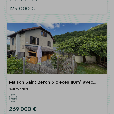
129 000 €
Maison Saint Beron 5 pièces 118m² avec
terrain garage et dépendances
SAINT-BERON
269 000 €