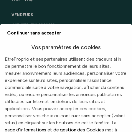
VENDEURS
Annuaire des agences
Prix immobiliers en France
Continuer sans accepter
Guide du vendeur
Vos paramètres de cookies
EtreProprio et ses partenaires utilisent des traceurs afin
de permettre le bon fonctionnement de leurs sites,
Built with
in Toulouse, France.
mesurer anonymement leurs audiences, personnaliser votre
expérience sur leurs sites, personnaliser l'assistance
Informations légales
commerciale suite à votre navigation, afficher du contenu
Conditions d'utilisation
vidéo, ou encore personnaliser les annonces publicitaires
diffusées sur Internet en dehors de leurs sites et
Politique de confidentialité
applications. Vous pouvez accepter ces cookies,
2026 EtreProprio.com
personnaliser vos choix ou continuer sans accepter (valant
refus) en cliquant sur les boutons de cette fenêtre. La
page d'informations et de gestion des Cookies
met à