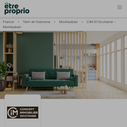
France
>
Tarn-et-Garonne
>
Montauban
>
CIM 31 Occitanie -
Montauban