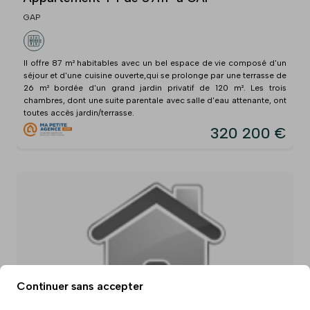
GAP
Il offre 87 m² habitables avec un bel espace de vie composé d'un
séjour et d'une cuisine ouverte,qui se prolonge par une terrasse de
26 m² bordée d'un grand jardin privatif de 120 m². Les trois
chambres, dont une suite parentale avec salle d'eau attenante, ont
toutes accès jardin/terrasse.
320 200 €
Continuer sans accepter