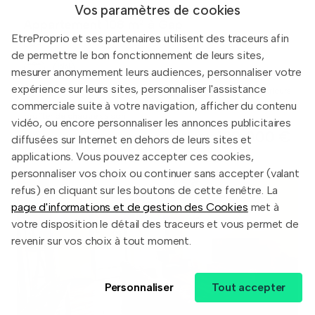
Vos paramètres de cookies
Appartement 108 m² à Gap
EtreProprio et ses partenaires utilisent des traceurs afin
GAP
de permettre le bon fonctionnement de leurs sites,
mesurer anonymement leurs audiences, personnaliser votre
expérience sur leurs sites, personnaliser l'assistance
Un vaste salon-séjour prolongé par des espaces extérieurs
particulièrement appréciables : balcon, terrasse et véranda pour
commerciale suite à votre navigation, afficher du contenu
profiter de chaque saison.
vidéo, ou encore personnaliser les annonces publicitaires
190 000 €
diffusées sur Internet en dehors de leurs sites et
applications. Vous pouvez accepter ces cookies,
personnaliser vos choix ou continuer sans accepter (valant
refus) en cliquant sur les boutons de cette fenêtre. La
page d'informations et de gestion des Cookies
met à
votre disposition le détail des traceurs et vous permet de
revenir sur vos choix à tout moment.
Personnaliser
Tout accepter