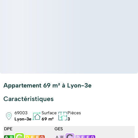
Appartement 69 m² à Lyon-3e
Caractéristiques
69003
Surface
Pièces
Lyon-3e
69 m²
3
DPE
GES
C
C
A
B
D
E
F
G
A
B
D
E
F
G