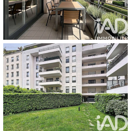
cuisine semi ouverte sur le séjour et sur la terrasse.
Côté nuit, deux chambres avec placards intégrés, dont
une avec un accès direct sur la terrasse, une salle de
bains, et des toilettes séparés complètent ce bien.
Les vrais plus qui font la différence :
Bon classement énergétique DPE C garantissant confort
et économies d'énergie.
Une Cave incluse dans le prix
Une Terrasse agréable
Espaces Verts dans la résidence
Un Garage fermé en sous sol est proposé en supplément
au prix de 20 000¤
Vous bénéficierez d'un cadre de vie agréable avec
transports, commerces et toutes commodités
accessibles à pieds.