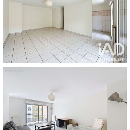
responsabilité éditoriale de Mme Palma Belotti
mandataire indépendant en immobilier (sans détention de
fonds), agent commercial de la SAS I@D France
immatriculé au RSAC de Lyon sous le numéro 484288014,
titulaire de la carte de démarchage immobilier pour le
compte de la société I@D France SAS.Informations LOI
ALUR : Soumis au régime de copropriété. Nombre de lots :
50. Quote part annuelle(moyenne) : 1460 euros.
Honoraires charge vendeur. (gedeon_6727_33298038)