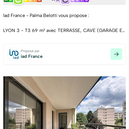
Iad France - Palma Belotti vous propose :
LYON 3 - T3 69 m² avec TERRASSE, CAVE (GARAGE EN
OPTION) - EMPLACEMENT PROCHE PART-DIEU ET
PATINOIRE
Proposé par
iad France
Idéalement situé à deux pas de la Part-Dieu et à proximité
de la patinoire, dans une résidence bien entretenue avec
espaces verts et parc, découvrez ce joli T3 situé au 2e
étage avec ascenseur.
Dès l'entrée, un hall avec rangement vous accueille et
donne le ton : un appartement fonctionnel, bien agencé et
agréable à vivre.
Vous découvrez une belle pièce de vie lumineuse avec