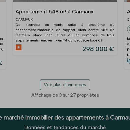
Appartement 548 m² à Carmaux
A
CARMAUX
C
De nouveau en vente suite à problème de
financement.Immeuble de rapport plein centre ville de
Carmaux place Jean Jaures qui se compose de trois
un
I
appartements rénovés : - un T4 qui peut être loué 69 ...
ue
d
298 000 €
s,
p
p
€
Voir plus d'annonces
Affichage de 3 sur 27 propriétes
e marché immobilier des appartements à Carma
Données et tendances du marché