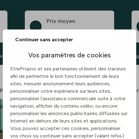
Prix moyen
158 457 €
Continuer sans accepter
Vos paramètres de cookies
ions des prix basées sur les annonces d’etreproprio.com,
en sa
EtreProprio et ses partenaires utilisent des traceurs
afin de permettre le bon fonctionnement de leurs
Agences immobilières à Carmaux
sites, mesurer anonymement leurs audiences,
Partenaires de confiance pour votre projet immobilier
personnaliser votre expérience sur leurs sites,
personnaliser l'assistance commerciale suite à votre
navigation, afficher du contenu vidéo, ou encore
personnaliser les annonces publicitaires diffusées sur
Internet en dehors de leurs sites et applications.
Vous pouvez accepter ces cookies, personnaliser
vos choix ou continuer sans accepter (valant refus)