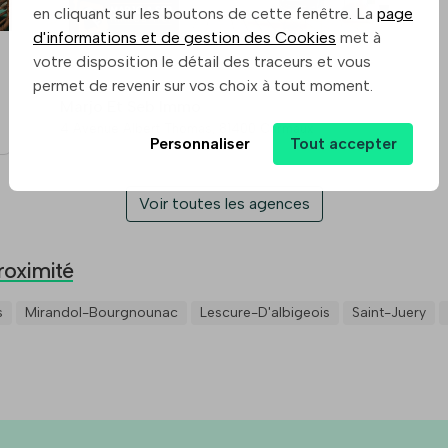
en cliquant sur les boutons de cette fenêtre. La
page
d'informations et de gestion des Cookies
met à
votre disposition le détail des traceurs et vous
permet de revenir sur vos choix à tout moment.
Marjo Et Seb Immo
4 Avenue Albert Thomas, 81400 Carmaux
Personnaliser
Tout accepter
Voir toutes les agences
roximité
s
Mirandol-Bourgnounac
Lescure-D'albigeois
Saint-Juery