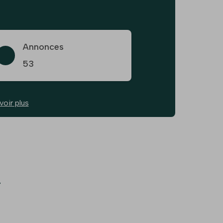
Annonces
53
voir plus
r