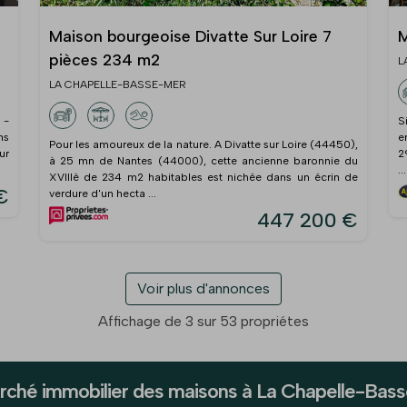
Maison bourgeoise Divatte Sur Loire 7
M
pièces 234 m2
L
LA CHAPELLE-BASSE-MER
 -
S
ns
e
Pour les amoureux de la nature. A Divatte sur Loire (44450),
ur
2
à 25 mn de Nantes (44000), cette ancienne baronnie du
...
XVIIIè de 234 m2 habitables est nichée dans un écrin de
€
verdure d'un hecta ...
447 200 €
Voir plus d'annonces
Affichage de 3 sur 53 propriétes
rché immobilier des maisons à La Chapelle-Bas