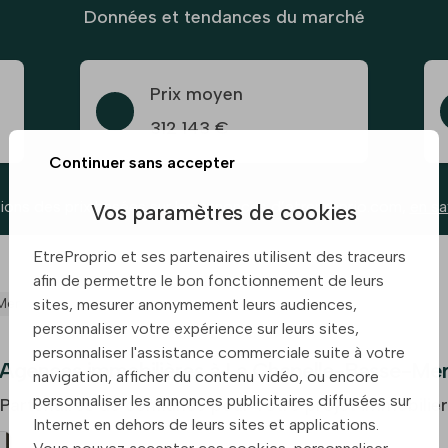
Données et tendances du marché
Prix moyen
312 143 €
Continuer sans accepter
ions des prix basées sur les annonces d’etreproprio.com,
en sa
Vos paramètres de cookies
EtreProprio et ses partenaires utilisent des traceurs
afin de permettre le bon fonctionnement de leurs
Mer
sites, mesurer anonymement leurs audiences,
personnaliser votre expérience sur leurs sites,
personnaliser l'assistance commerciale suite à votre
Agences immobilières à La Chapelle-Basse-Me
navigation, afficher du contenu vidéo, ou encore
personnaliser les annonces publicitaires diffusées sur
Partenaires de confiance pour votre projet immobilier
Internet en dehors de leurs sites et applications.