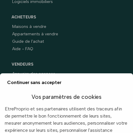
Logiciels immobiliers
ACHETEURS
Maisons à vendre
Appartements à vendre
Guide de l'achat
Aide - FAQ
VENDEURS
Annuaire des agences
Prix immobiliers en France
Continuer sans accepter
Guide du vendeur
Vos paramètres de cookies
EtreProprio et ses partenaires utilisent des traceurs afin
de permettre le bon fonctionnement de leurs sites,
Built with
in Toulouse, France.
mesurer anonymement leurs audiences, personnaliser votre
expérience sur leurs sites, personnaliser l'assistance
Informations légales