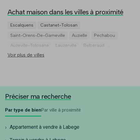
Achat maison dans les villes à proximité
Escalquens
Castanet-Tolosan
Saint-Orens-De-Gameville
Auzielle
Pechabou
Auzeville-Tolosane
Lauzerville
Belberaud
Voir plus de villes
Pompertuzat
Ramonville-Saint-Agne
Préciser ma recherche
Par type de bien
Par ville à proximité
Appartement à vendre à Labege