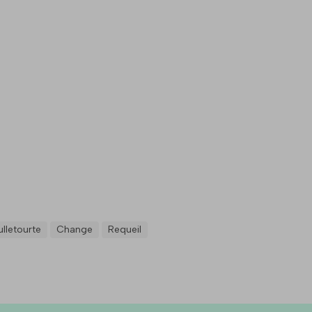
lletourte
Change
Requeil