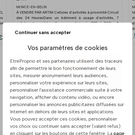
MONCE-EN-BELIN
M
EL
À VENDRE PAR ARTIM Cellules d’activités à proximité Circuit
I
ns
des 24 HeuresDans un bâtiment à usage d’activités, 7
d
te
cellules disponibles d’une superficie de 275 à 500 m2
d
environ, idéalement situé ...
d
Continuer sans accepter
€
247 950 €
Vos paramètres de cookies
EtreProprio et ses partenaires utilisent des traceurs
afin de permettre le bon fonctionnement de leurs
sites, mesurer anonymement leurs audiences,
personnaliser votre expérience sur leurs sites,
personnaliser l'assistance commerciale suite à votre
navigation, afficher du contenu vidéo, ou encore
personnaliser les annonces publicitaires diffusées sur
Internet en dehors de leurs sites et applications.
Vous pouvez accepter ces cookies, personnaliser
Superbe rentabilite murs commerciaux
vos choix ou continuer sans accepter (valant refus)
en cliquant sur les boutons de cette fenêtre. La
page
MONCE-EN-BELIN