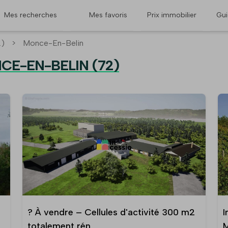
Mes recherches
Mes favoris
Prix immobilier
Gu
2)
>
Monce-En-Belin
CE-EN-BELIN (72)
? À vendre – Cellules d'activité 300 m2
I
totalement rén
M