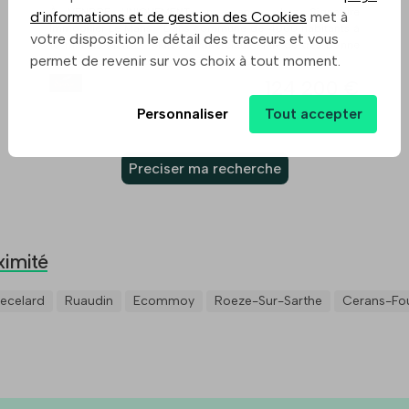
À VENDRE UNIQUEMENT en agence chez Signature
d'informations et de gestion des Cookies
met à
Immobilier Le Mans Dans commune de 4000 habitants à
votre disposition le détail des traceurs et vous
10 min du Mans. Murs commerciaux PMR de très bonne
permet de revenir sur vos choix à tout moment.
qualité, construction récente, pour TOUS com ...
124 200 €
Personnaliser
Tout accepter
Preciser ma recherche
ximité
ecelard
Ruaudin
Ecommoy
Roeze-Sur-Sarthe
Cerans-Fou