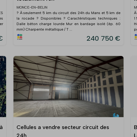
MONCE-EN-BELIN
M
ES
? À seulement 5 km du circuit des 24h du Mans et 5 km de
À
es
la rocade ? Disponibles ? Caractéristiques techniques :
1
er
Dalle béton charge lourde Mur en bardage isolé (ép. 60
H
mm) Charpente métallique / T ...
p
€
240 750 €
 à
Cellules a vendre secteur circuit des
B
24h
L