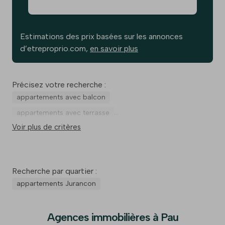
Estimations des prix basées sur les annonces
d’etreproprio.com,
en savoir plus
Précisez votre recherche :
appartements avec balcon
appartements avec terrasse
Voir plus de critères
appartements avec ascenseur
appartements au rdc
appartements au dernier étage
appartements avec cuisine indépendante
Recherche par quartier :
appartements avec garage
appartements à rénover
appartements Jurancon
Agences immobilières à Pau