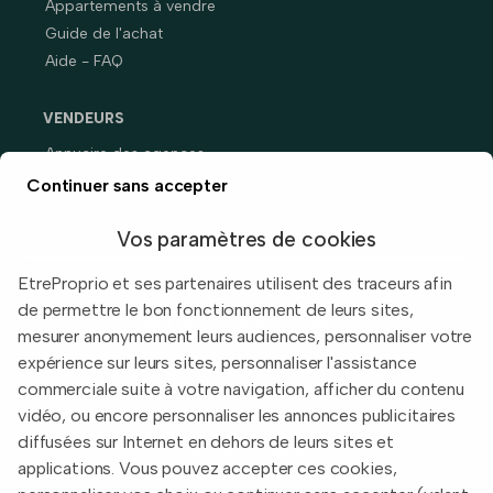
Appartements à vendre
Guide de l'achat
Aide - FAQ
VENDEURS
Annuaire des agences
Prix immobiliers en France
Continuer sans accepter
Guide du vendeur
Vos paramètres de cookies
EtreProprio et ses partenaires utilisent des traceurs afin
de permettre le bon fonctionnement de leurs sites,
Built with
in Toulouse, France.
mesurer anonymement leurs audiences, personnaliser votre
expérience sur leurs sites, personnaliser l'assistance
Informations légales
commerciale suite à votre navigation, afficher du contenu
Conditions d'utilisation
vidéo, ou encore personnaliser les annonces publicitaires
diffusées sur Internet en dehors de leurs sites et
Politique de confidentialité
applications. Vous pouvez accepter ces cookies,
2026 EtreProprio.com