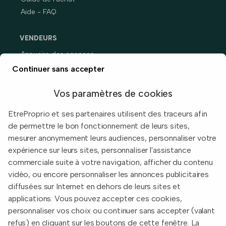
Aide - FAQ
VENDEURS
Annuaire des agences
Prix immobiliers en France
Continuer sans accepter
Guide du vendeur
Vos paramètres de cookies
EtreProprio et ses partenaires utilisent des traceurs afin
de permettre le bon fonctionnement de leurs sites,
Built with
in Toulouse, France.
mesurer anonymement leurs audiences, personnaliser votre
expérience sur leurs sites, personnaliser l'assistance
Informations légales
commerciale suite à votre navigation, afficher du contenu
Conditions d'utilisation
vidéo, ou encore personnaliser les annonces publicitaires
diffusées sur Internet en dehors de leurs sites et
Politique de confidentialité
applications. Vous pouvez accepter ces cookies,
2026 EtreProprio.com
personnaliser vos choix ou continuer sans accepter (valant
refus) en cliquant sur les boutons de cette fenêtre. La