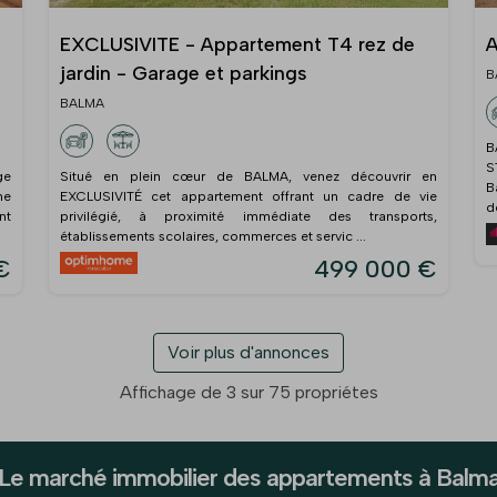
EXCLUSIVITE - Appartement T4 rez de
A
jardin - Garage et parkings
B
BALMA
B
S
ge
Situé en plein cœur de BALMA, venez découvrir en
B
ne
EXCLUSIVITÉ cet appartement offrant un cadre de vie
d
nt
privilégié, à proximité immédiate des transports,
établissements scolaires, commerces et servic ...
€
499 000 €
Voir plus d'annonces
Affichage de 3 sur 75 propriétes
Le marché immobilier des appartements à Balm