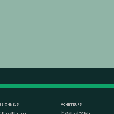
SSIONNELS
ACHETEURS
er mes annonces
Maisons à vendre