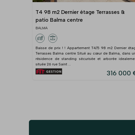
T4 98 m2 Dernier étage Terrasses &
patio Balma centre
BALMA
Baisse de prix ! ! Appartement T4/5 98 m2 Dernier éta
Terrasses Balma centre Situé au cœur de Balma, dans u
résidence de standing sécurisée et arborée idealeme
située 26 rue Saint ...
316 000 