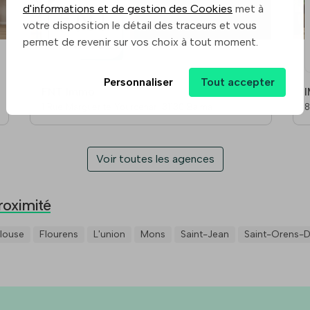
d'informations et de gestion des Cookies
met à
votre disposition le détail des traceurs et vous
permet de revenir sur vos choix à tout moment.
Personnaliser
Tout accepter
FNT Immo
1 Rue Marguerite Yourcenar, 31130 Balma
Voir toutes les agences
roximité
louse
Flourens
L'union
Mons
Saint-Jean
Saint-Orens-D