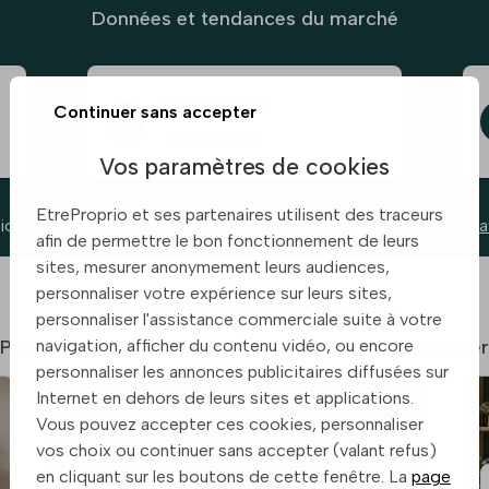
Données et tendances du marché
Prix moyen
Continuer sans accepter
262 249 €
Vos paramètres de cookies
EtreProprio et ses partenaires utilisent des traceurs
ions des prix basées sur les annonces d’etreproprio.com,
en sa
afin de permettre le bon fonctionnement de leurs
sites, mesurer anonymement leurs audiences,
personnaliser votre expérience sur leurs sites,
Agences immobilières à Balma
personnaliser l'assistance commerciale suite à votre
Partenaires de confiance pour votre projet immobilier
navigation, afficher du contenu vidéo, ou encore
personnaliser les annonces publicitaires diffusées sur
Internet en dehors de leurs sites et applications.
Vous pouvez accepter ces cookies, personnaliser
vos choix ou continuer sans accepter (valant refus)
en cliquant sur les boutons de cette fenêtre. La
page