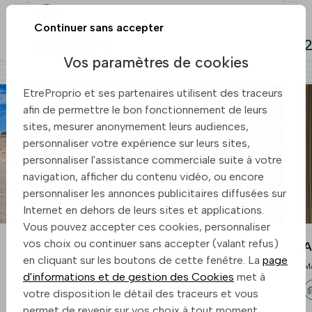
Continuer sans accepter
249 000 €
2
Vos paramètres de cookies
EtreProprio et ses partenaires utilisent des traceurs
afin de permettre le bon fonctionnement de leurs
sites, mesurer anonymement leurs audiences,
personnaliser votre expérience sur leurs sites,
personnaliser l'assistance commerciale suite à votre
navigation, afficher du contenu vidéo, ou encore
personnaliser les annonces publicitaires diffusées sur
Internet en dehors de leurs sites et applications.
Vous pouvez accepter ces cookies, personnaliser
vos choix ou continuer sans accepter (valant refus)
Maison 104 m² à Marseille-11e
A
en cliquant sur les boutons de cette fenêtre. La
page
MARSEILLE-11E
M
d'informations et de gestion des Cookies
met à
votre disposition le détail des traceurs et vous
permet de revenir sur vos choix à tout moment.