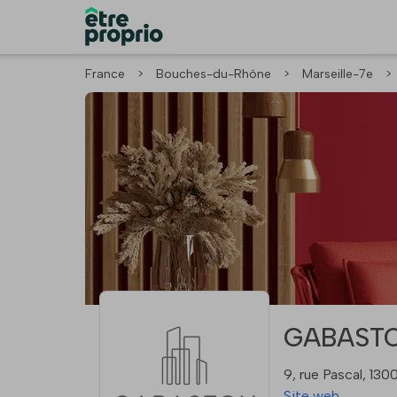
France
>
Bouches-du-Rhône
>
Marseille-7e
>
GABASTON
9, rue Pascal, 130
Site web