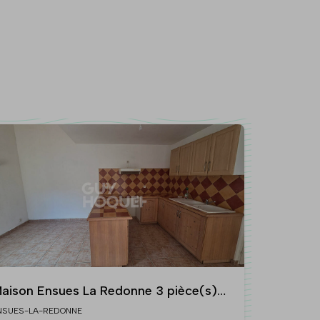
aison Ensues La Redonne 3 pièce(s)
1.37 m2
NSUES-LA-REDONNE