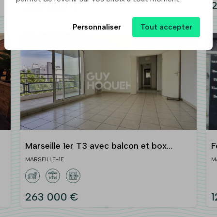
285 000 €
2
Personnaliser
Tout accepter
Marseille 1er T3 avec balcon et box
F
fermé à 8 min de la gare Saint-Charles.
s
MARSEILLE-1E
M
J
263 000 €
1