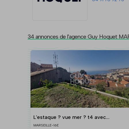
34 annonces de l'agence Guy Hoquet MA
L'estaque ? vue mer ? t4 avec
appartement indépendant ? garage ?
MARSEILLE-16E