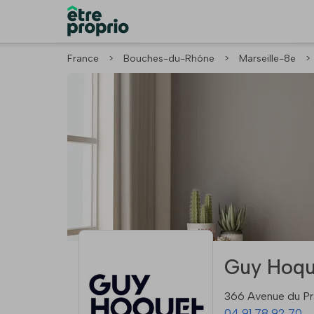
France
>
Bouches-du-Rhône
>
Marseille-8e
>
Guy Hoqu
366 Avenue du Pr
04 91 78 92 70