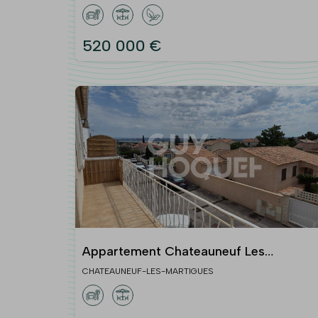
terrain 610 m²
520 000 €
Appartement Chateauneuf Les
Martigues 3 pièce(s) 54.01 m2
CHATEAUNEUF-LES-MARTIGUES