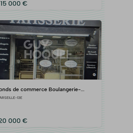
15 000 €
onds de commerce Boulangerie-
nacking avec appartement T3 - Saint
ARSEILLE-13E
érôme
20 000 €