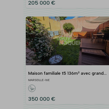
205 000 €
Maison familiale t5 136m² avec grand
jardin - saint-henri
MARSEILLE-16E
350 000 €