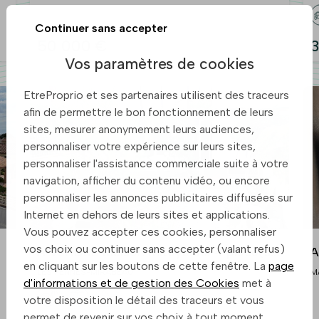
Continuer sans accepter
50 000 €
3
Vos paramètres de cookies
EtreProprio et ses partenaires utilisent des traceurs
afin de permettre le bon fonctionnement de leurs
sites, mesurer anonymement leurs audiences,
personnaliser votre expérience sur leurs sites,
personnaliser l'assistance commerciale suite à votre
navigation, afficher du contenu vidéo, ou encore
personnaliser les annonces publicitaires diffusées sur
Internet en dehors de leurs sites et applications.
Vous pouvez accepter ces cookies, personnaliser
vos choix ou continuer sans accepter (valant refus)
A VENDRE Maison mitoyenne 4 pièce(s)
A
en cliquant sur les boutons de cette fenêtre. La
page
80 m2 13170 LES PENNES MIRABEAU
LES PENNES-MIRABEAU
M
d'informations et de gestion des Cookies
met à
votre disposition le détail des traceurs et vous
permet de revenir sur vos choix à tout moment.