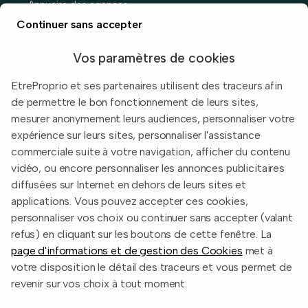
Annuaire des agences
Prix immobiliers en France
Continuer sans accepter
Guide du vendeur
Vos paramètres de cookies
EtreProprio et ses partenaires utilisent des traceurs afin
de permettre le bon fonctionnement de leurs sites,
Built with
in Toulouse, France.
mesurer anonymement leurs audiences, personnaliser votre
expérience sur leurs sites, personnaliser l'assistance
Informations légales
commerciale suite à votre navigation, afficher du contenu
Conditions d'utilisation
vidéo, ou encore personnaliser les annonces publicitaires
diffusées sur Internet en dehors de leurs sites et
Politique de confidentialité
applications. Vous pouvez accepter ces cookies,
2026 EtreProprio.com
personnaliser vos choix ou continuer sans accepter (valant
refus) en cliquant sur les boutons de cette fenêtre. La
page d'informations et de gestion des Cookies
met à
votre disposition le détail des traceurs et vous permet de
revenir sur vos choix à tout moment.