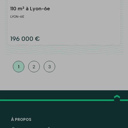
110 m² à Lyon-6e
LYON-6E
196 000 €
1
2
3
À PROPOS