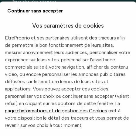
Annuaire des agences
Prix immobiliers en France
Continuer sans accepter
Guide du vendeur
Vos paramètres de cookies
EtreProprio et ses partenaires utilisent des traceurs afin
de permettre le bon fonctionnement de leurs sites,
Built with
in Toulouse, France.
mesurer anonymement leurs audiences, personnaliser votre
expérience sur leurs sites, personnaliser l'assistance
Informations légales
commerciale suite à votre navigation, afficher du contenu
Conditions d'utilisation
vidéo, ou encore personnaliser les annonces publicitaires
diffusées sur Internet en dehors de leurs sites et
Politique de confidentialité
applications. Vous pouvez accepter ces cookies,
2026 EtreProprio.com
personnaliser vos choix ou continuer sans accepter (valant
refus) en cliquant sur les boutons de cette fenêtre. La
page d'informations et de gestion des Cookies
met à
votre disposition le détail des traceurs et vous permet de
revenir sur vos choix à tout moment.