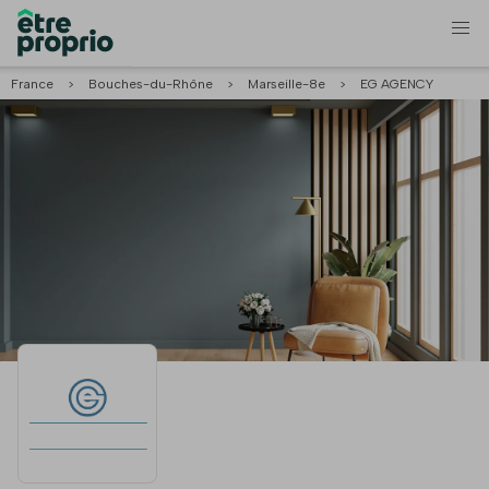
France
>
Bouches-du-Rhône
>
Marseille-8e
>
EG AGENCY