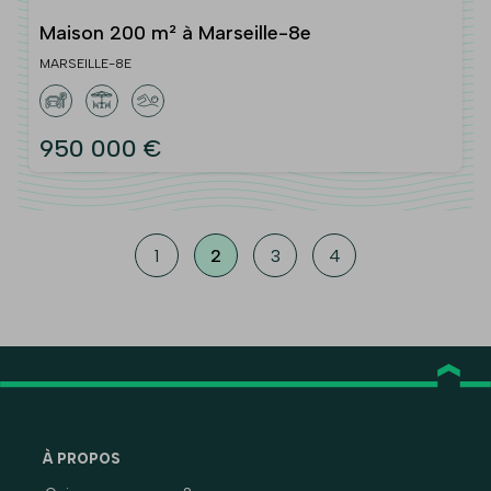
Maison 200 m² à Marseille-8e
MARSEILLE-8E
950 000 €
1
2
3
4
À PROPOS