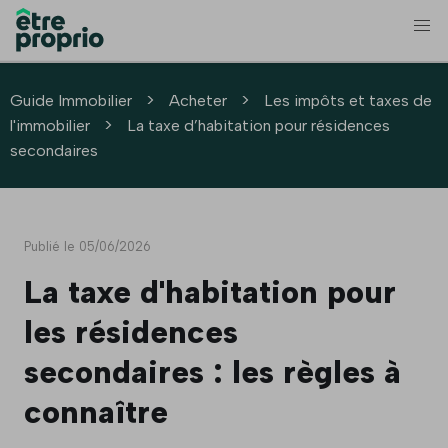
>
>
Guide Immobilier
Acheter
Les impôts et taxes de
>
l'immobilier
La taxe d’habitation pour résidences
secondaires
Publié le 05/06/2026
La taxe d'habitation pour
les résidences
secondaires : les règles à
connaître