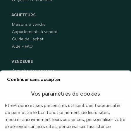
ACHETEURS
Maisons à vendre
Appartements à vendre
Guide de l'achat
Aide - FAQ
VENDEURS
Annuaire des agences
Prix immobiliers en France
Continuer sans accepter
Guide du vendeur
Vos paramètres de cookies
EtreProprio et ses partenaires utilisent des traceurs afin
de permettre le bon fonctionnement de leurs sites,
Built with
in Toulouse, France.
mesurer anonymement leurs audiences, personnaliser votre
expérience sur leurs sites, personnaliser l'assistance
Informations légales