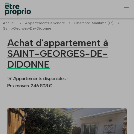
Accueil
>
Appartements à vendre
>
Charente-Maritime (17)
>
Saint-Georges-De-Didonne
Achat d'appartement à
SAINT-GEORGES-DE-
DIDONNE
151 Appartements disponibles -
Prix moyen: 246 808 €