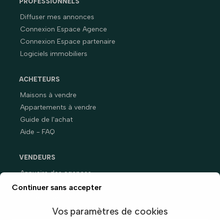
PROFESSIONNELS
Diffuser mes annonces
Connexion Espace Agence
Connexion Espace partenaire
Logiciels immobiliers
ACHETEURS
Maisons à vendre
Appartements à vendre
Guide de l'achat
Aide - FAQ
VENDEURS
Annuaire des agences
Prix immobiliers en France
Continuer sans accepter
Guide du vendeur
Vos paramètres de cookies