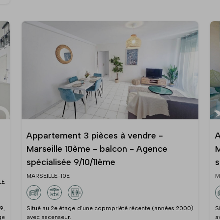
Appartement 3 pièces à vendre -
A
Marseille 10ème - balcon - Agence
M
spécialisée 9/10/11ème
s
MARSEILLE-10E
M
LE
9,
Situé au 2e étage d'une copropriété récente (années 2000)
S
ge
avec ascenseur.
a