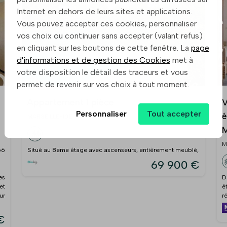
Internet en dehors de leurs sites et applications.
Vous pouvez accepter ces cookies, personnaliser
vos choix ou continuer sans accepter (valant refus)
en cliquant sur les boutons de cette fenêtre. La
page
d'informations et de gestion des Cookies
met à
votre disposition le détail des traceurs et vous
permet de revenir sur vos choix à tout moment.
Appartement 1 pièce
V
Personnaliser
Tout accepter
é
MARSEILLE-10E
M
M
66
Situé au 8eme étage avec ascenseurs, entièrement meublé,
69 900 €
es
D
et
é
ur
r
€