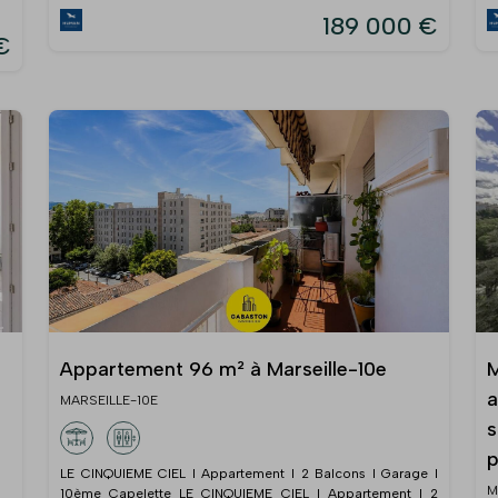
189 000 €
€
Appartement 96 m² à Marseille-10e
M
a
MARSEILLE-10E
s
p
LE CINQUIEME CIEL I Appartement I 2 Balcons I Garage I
M
10ème Capelette LE CINQUIEME CIEL I Appartement I 2