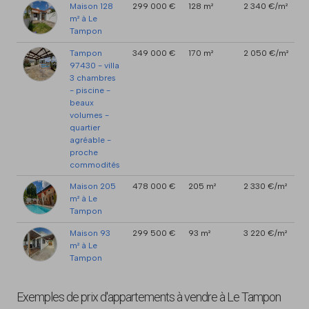
Maison 128
299 000 €
128 m²
2 340 €/m²
m² à Le
Tampon
Tampon
349 000 €
170 m²
2 050 €/m²
97430 - villa
3 chambres
- piscine -
beaux
volumes -
quartier
agréable -
proche
commodités
Maison 205
478 000 €
205 m²
2 330 €/m²
m² à Le
Tampon
Maison 93
299 500 €
93 m²
3 220 €/m²
m² à Le
Tampon
Exemples de prix d'appartements à vendre à Le Tampon