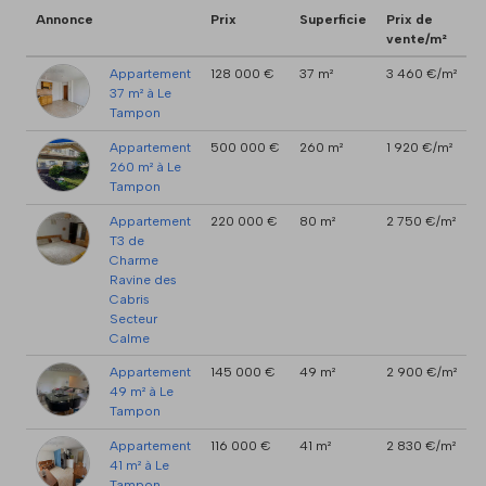
Annonce
Prix
Superficie
Prix de
vente/m²
Appartement
128 000 €
37 m²
3 460 €/m²
37 m² à Le
Tampon
Appartement
500 000 €
260 m²
1 920 €/m²
260 m² à Le
Tampon
Appartement
220 000 €
80 m²
2 750 €/m²
T3 de
Charme
Ravine des
Cabris
Secteur
Calme
Appartement
145 000 €
49 m²
2 900 €/m²
49 m² à Le
Tampon
Appartement
116 000 €
41 m²
2 830 €/m²
41 m² à Le
Tampon