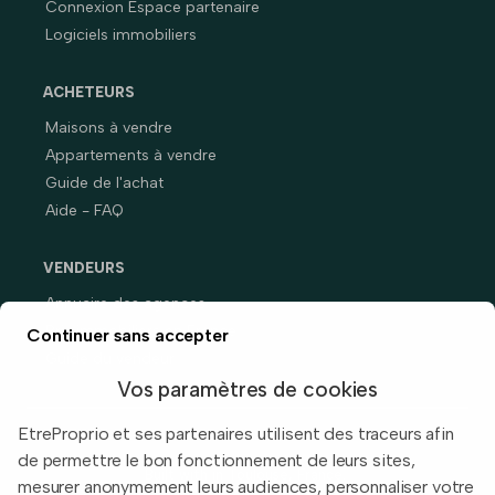
Connexion Espace partenaire
Logiciels immobiliers
ACHETEURS
Maisons à vendre
Appartements à vendre
Guide de l'achat
Aide - FAQ
VENDEURS
Annuaire des agences
Prix immobiliers en France
Continuer sans accepter
Guide du vendeur
Vos paramètres de cookies
EtreProprio et ses partenaires utilisent des traceurs afin
de permettre le bon fonctionnement de leurs sites,
Built with
in Toulouse, France.
mesurer anonymement leurs audiences, personnaliser votre