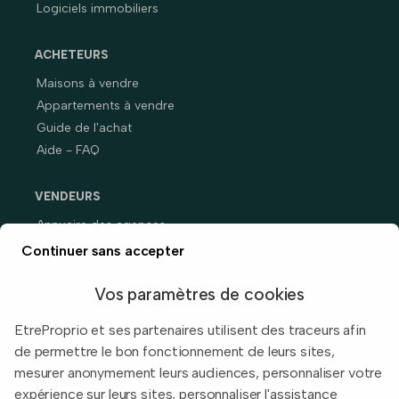
Logiciels immobiliers
ACHETEURS
Maisons à vendre
Appartements à vendre
Guide de l'achat
Aide - FAQ
VENDEURS
Annuaire des agences
Prix immobiliers en France
Continuer sans accepter
Guide du vendeur
Vos paramètres de cookies
EtreProprio et ses partenaires utilisent des traceurs afin
de permettre le bon fonctionnement de leurs sites,
Built with
in Toulouse, France.
mesurer anonymement leurs audiences, personnaliser votre
expérience sur leurs sites, personnaliser l'assistance
Informations légales